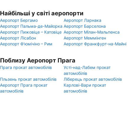
Найбільші у світі аеропорти
Аеропорт Бергамо
Аеропорт Ларнака
Аеропорт Пальма-де-Майорка
Аеропорт Барселона
Аеропорт Пижовіце – Катовіце
Аеропорт Мілан-Мальпенса
Аеропорт Лісабон
Аеропорт Меммінген
Аеропорт Ф'юмічіно – Рим
Аеропорт Франкфурт-на-Майні
Поблизу Аеропорт Прага
Прага прокат автомобілів
Усті-над-Лабем прокат
автомобілів
Пльзень прокат автомобілів
Ліберець прокат автомобілів
Аеропорт Прага прокат
Карлові-Вари прокат
автомобілів
автомобілів