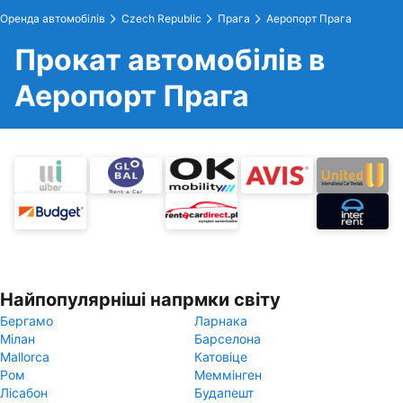
Оренда автомобілів
Czech Republic
Прага
Аеропорт Прага
Прокат автомобілів в
Аеропорт Прага
Найпопулярніші напрмки світу
Бергамо
Ларнака
Мілан
Барселона
Mallorca
Катовіце
Ром
Меммінген
Лісабон
Будапешт