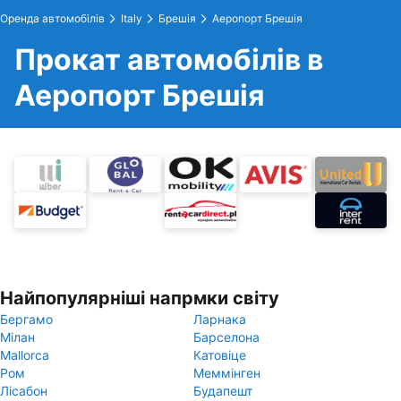
Оренда автомобілів
Italy
Брешія
Аеропорт Брешія
Прокат автомобілів в
Аеропорт Брешія
Найпопулярніші напрмки світу
Бергамо
Ларнака
Мілан
Барселона
Mallorca
Катовіце
Ром
Меммінген
Лісабон
Будапешт