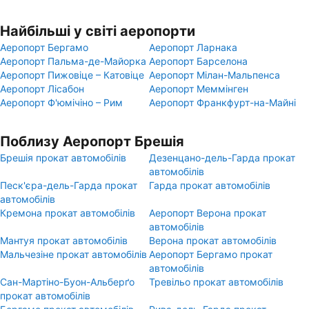
Найбільші у світі аеропорти
Аеропорт Бергамо
Аеропорт Ларнака
Аеропорт Пальма-де-Майорка
Аеропорт Барселона
Аеропорт Пижовіце – Катовіце
Аеропорт Мілан-Мальпенса
Аеропорт Лісабон
Аеропорт Меммінген
Аеропорт Ф'юмічіно – Рим
Аеропорт Франкфурт-на-Майні
Поблизу Аеропорт Брешія
Брешія прокат автомобілів
Дезенцано-дель-Гарда прокат
автомобілів
Песк'єра-дель-Гарда прокат
Гарда прокат автомобілів
автомобілів
Кремона прокат автомобілів
Аеропорт Верона прокат
автомобілів
Мантуя прокат автомобілів
Верона прокат автомобілів
Мальчезіне прокат автомобілів
Аеропорт Бергамо прокат
автомобілів
Сан-Мартіно-Буон-Альберґо
Тревільо прокат автомобілів
прокат автомобілів