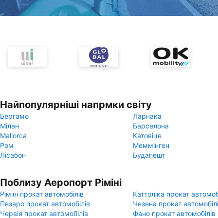
Найпопулярніші напрмки світу
Бергамо
Ларнака
Мілан
Барселона
Mallorca
Катовіце
Ром
Меммінген
Лісабон
Будапешт
Поблизу Аеропорт Ріміні
Ріміні прокат автомобілів
Каттоліка прокат автомоб
Пезаро прокат автомобілів
Чезена прокат автомобіл
Червія прокат автомобілів
Фано прокат автомобілів