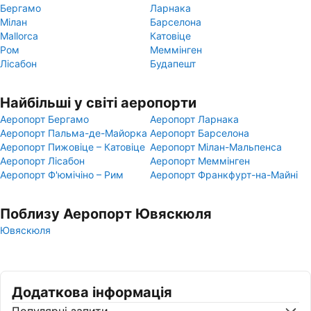
Бергамо
Ларнака
Мілан
Барселона
Mallorca
Катовіце
Ром
Меммінген
Лісабон
Будапешт
Найбільші у світі аеропорти
Аеропорт Бергамо
Аеропорт Ларнака
Аеропорт Пальма-де-Майорка
Аеропорт Барселона
Аеропорт Пижовіце – Катовіце
Аеропорт Мілан-Мальпенса
Аеропорт Лісабон
Аеропорт Меммінген
Аеропорт Ф'юмічіно – Рим
Аеропорт Франкфурт-на-Майні
Поблизу Аеропорт Ювяскюля
Ювяскюля
Додаткова інформація