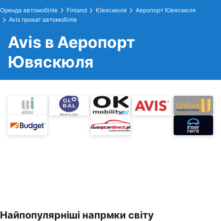
Оренда автомобілів
Finland
Ювяскюля
Аеропорт Ювяскюля
Avis прокат автомобілів
Avis в Аеропорт
Ювяскюля
Найпопулярніші напрмки світу