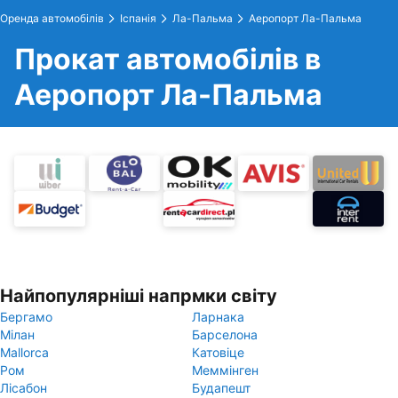
Оренда автомобілів
Іспанія
Ла-Пальма
Аеропорт Ла-Пальма
Прокат автомобілів в
Аеропорт Ла-Пальма
Найпопулярніші напрмки світу
Бергамо
Ларнака
Мілан
Барселона
Mallorca
Катовіце
Ром
Меммінген
Лісабон
Будапешт