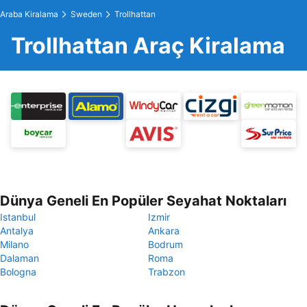
Araba Kiralama
Sweden
Trollhattan
Trollhattan Araç Kiralama
Dünya Geneli En Popüler Seyahat Noktaları
Istanbul
Izmir
Antalya
Ankara
Milano
Bodrum
Dalaman
Roma
Bologna
Trabzon