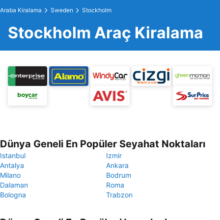
Araba Kiralama
Sweden
Stockholm
Stockholm Araç Kiralama
Dünya Geneli En Popüler Seyahat Noktaları
Istanbul
Izmir
Antalya
Ankara
Milano
Bodrum
Dalaman
Roma
Bologna
Trabzon