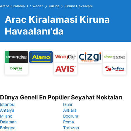
Araba Kiralama
Sweden
Kiruna
Kiruna Havaalanı
Arac Kiralamasi Kiruna
Havaalanı'da
Dünya Geneli En Popüler Seyahat Noktaları
Istanbul
Izmir
Antalya
Ankara
Milano
Bodrum
Dalaman
Roma
Bologna
Trabzon