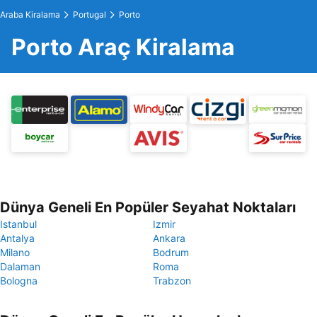
Araba Kiralama
Portugal
Porto
Porto Araç Kiralama
Dünya Geneli En Popüler Seyahat Noktaları
Istanbul
Izmir
Antalya
Ankara
Milano
Bodrum
Dalaman
Roma
Bologna
Trabzon