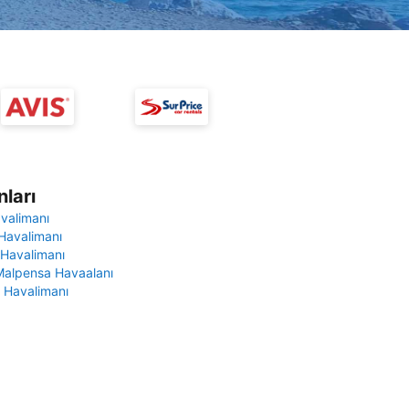
ları
avalimanı
Havalimanı
 Havalimanı
Malpensa Havaalanı
 Havalimanı