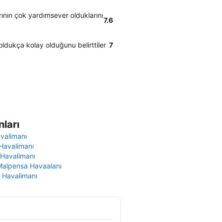
rının çok yardımsever olduklarını
7.6
oldukça kolay olduğunu belirttiler
7
ları
avalimanı
Havalimanı
 Havalimanı
Malpensa Havaalanı
 Havalimanı