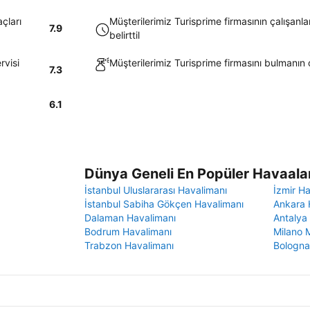
çları
Müşterilerimiz Turisprime firmasının çalışanla
7.9
belirttil
rvisi
Müşterilerimiz Turisprime firmasını bulmanın 
7.3
6.1
Dünya Geneli En Popüler Havaalan
İstanbul Uluslararası Havalimanı
İzmir H
İstanbul Sabiha Gökçen Havalimanı
Ankara 
Dalaman Havalimanı
Antalya
Bodrum Havalimanı
Milano 
Trabzon Havalimanı
Bologna