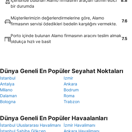
içerisinde bulunan Alamo firmasının araçları tatmin edici
8.8
bir durumda
Müşterilerimizin değerlendirmelerine göre, Alamo
7.6
firmasının servisi ödedikleri bedelin karşılığını vermekte.
Porto içinde bulunan Alamo firmasının aracını teslim almak
7.5
oldukça hızlı ve basit
Dünya Geneli En Popüler Seyahat Noktaları
Istanbul
Izmir
Antalya
Ankara
Milano
Bodrum
Dalaman
Roma
Bologna
Trabzon
Dünya Geneli En Popüler Havaalanları
İstanbul Uluslararası Havalimanı
İzmir Havalimanı
İstanbul Sabiha Gökçen
Ankara Havalimanı