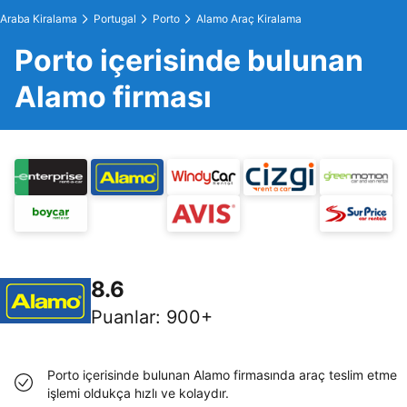
Araba Kiralama
Portugal
Porto
Alamo Araç Kiralama
Porto içerisinde bulunan
Alamo firması
8.6
Puanlar
:
900+
Porto içerisinde bulunan Alamo firmasında araç teslim etme
işlemi oldukça hızlı ve kolaydır.