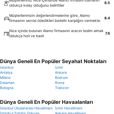
Müşterilerimiz Nice içerisinde Alamo firmasını bulmanın
8.5
oldukça kolay olduğunu belirttiler
Müşterilerimizin değerlendirmelerine göre, Alamo
8.4
firmasının servisi ödedikleri bedelin karşılığını vermekte.
Nice içinde bulunan Alamo firmasının aracını teslim almak
7.6
oldukça hızlı ve basit
Dünya Geneli En Popüler Seyahat Noktaları
Istanbul
Izmir
Antalya
Ankara
Milano
Bodrum
Dalaman
Roma
Bologna
Trabzon
Dünya Geneli En Popüler Havaalanları
İstanbul Uluslararası Havalimanı
İzmir Havalimanı
İstanbul Sabiha Gökçen
Ankara Havalimanı