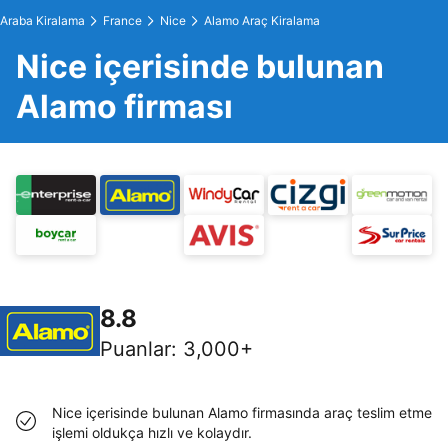
Araba Kiralama
France
Nice
Alamo Araç Kiralama
Nice içerisinde bulunan
Alamo firması
8.8
Puanlar
:
3,000+
Nice içerisinde bulunan Alamo firmasında araç teslim etme
işlemi oldukça hızlı ve kolaydır.