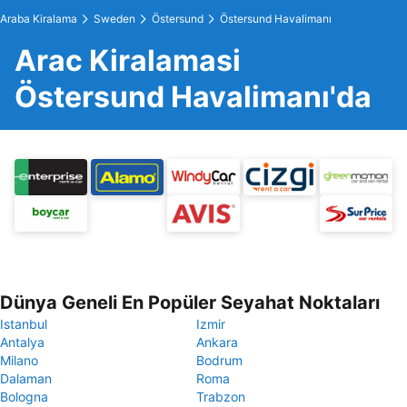
Araba Kiralama
Sweden
Östersund
Östersund Havalimanı
Arac Kiralamasi
Östersund Havalimanı'da
Dünya Geneli En Popüler Seyahat Noktaları
Istanbul
Izmir
Antalya
Ankara
Milano
Bodrum
Dalaman
Roma
Bologna
Trabzon