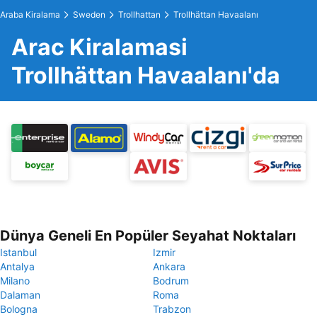
Araba Kiralama
Sweden
Trollhattan
Trollhättan Havaalanı
Arac Kiralamasi
Trollhättan Havaalanı'da
Dünya Geneli En Popüler Seyahat Noktaları
Istanbul
Izmir
Antalya
Ankara
Milano
Bodrum
Dalaman
Roma
Bologna
Trabzon