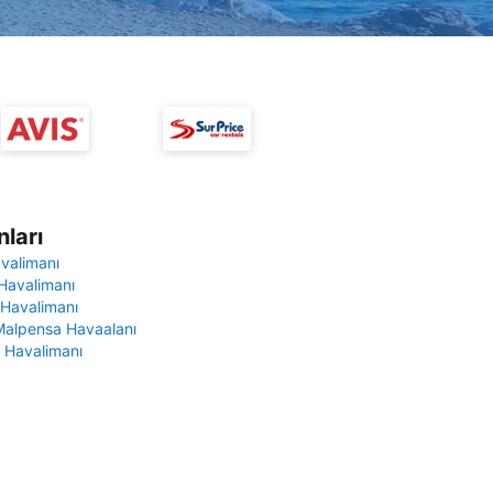
ları
avalimanı
Havalimanı
 Havalimanı
Malpensa Havaalanı
 Havalimanı