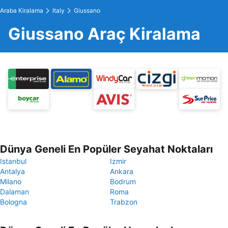
Araba Kiralama
Italy
Giussano
Giussano Araç Kiralama
Dünya Geneli En Popüler Seyahat Noktaları
Istanbul
Izmir
Antalya
Ankara
Milano
Bodrum
Dalaman
Roma
Bologna
Trabzon