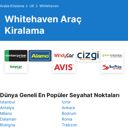
Araba Kiralama
UK
Whitehaven
Whitehaven Araç
Kiralama
Dünya Geneli En Popüler Seyahat Noktaları
Istanbul
Izmir
Antalya
Ankara
Milano
Bodrum
Dalaman
Roma
Bologna
Trabzon