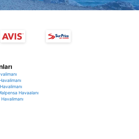
ları
avalimanı
Havalimanı
 Havalimanı
Malpensa Havaalanı
 Havalimanı