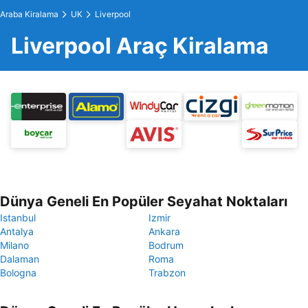
Araba Kiralama
UK
Liverpool
Liverpool Araç Kiralama
Dünya Geneli En Popüler Seyahat Noktaları
Istanbul
Izmir
Antalya
Ankara
Milano
Bodrum
Dalaman
Roma
Bologna
Trabzon