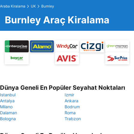
Araba Kiralama
UK
Burnley
Burnley Araç Kiralama
Dünya Geneli En Popüler Seyahat Noktaları
Istanbul
Izmir
Antalya
Ankara
Milano
Bodrum
Dalaman
Roma
Bologna
Trabzon