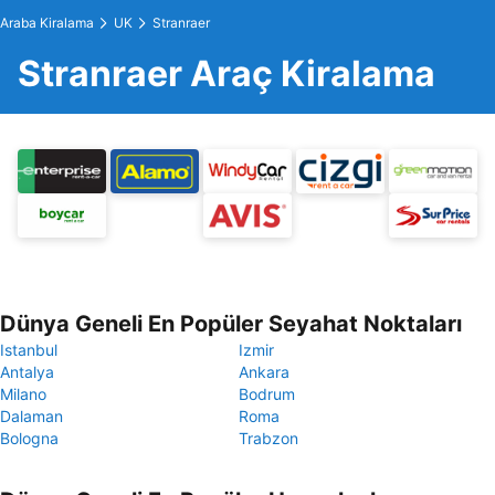
Araba Kiralama
UK
Stranraer
Stranraer Araç Kiralama
Dünya Geneli En Popüler Seyahat Noktaları
Istanbul
Izmir
Antalya
Ankara
Milano
Bodrum
Dalaman
Roma
Bologna
Trabzon