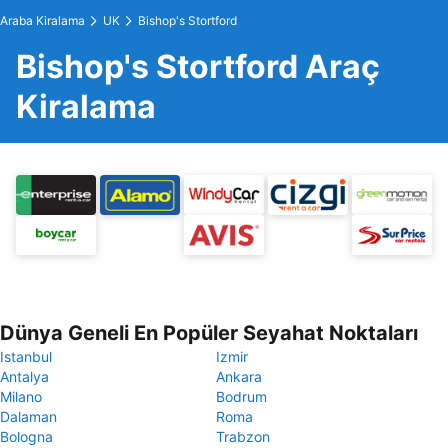
Araba Kiralama
UK
Bishop's Stortford
Bishop's Stortford Araç
Kiralama
Dünya Geneli En Popüler Seyahat Noktaları
Istanbul
Izmir
Antalya
Ankara
Milano
Bodrum
Dalaman
Roma
Bologna
Trabzon