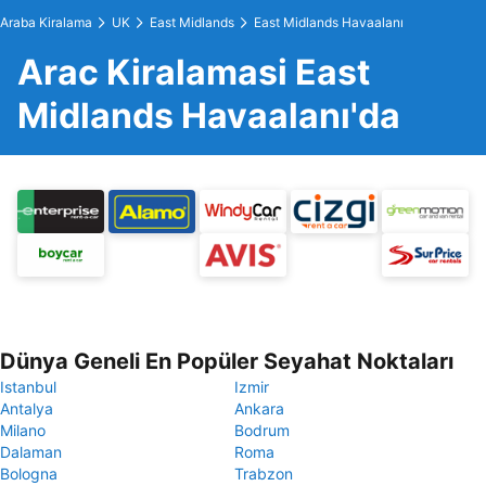
Araba Kiralama
UK
East Midlands
East Midlands Havaalanı
Arac Kiralamasi East
Midlands Havaalanı'da
Dünya Geneli En Popüler Seyahat Noktaları
Istanbul
Izmir
Antalya
Ankara
Milano
Bodrum
Dalaman
Roma
Bologna
Trabzon