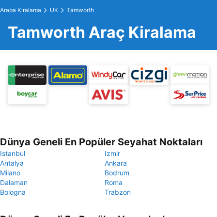
Araba Kiralama
UK
Tamworth
Tamworth Araç Kiralama
Dünya Geneli En Popüler Seyahat Noktaları
Istanbul
Izmir
Antalya
Ankara
Milano
Bodrum
Dalaman
Roma
Bologna
Trabzon