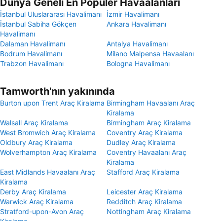
Dünya Geneli En Popüler Havaalanları
İstanbul Uluslararası Havalimanı
İzmir Havalimanı
İstanbul Sabiha Gökçen
Ankara Havalimanı
Havalimanı
Dalaman Havalimanı
Antalya Havalimanı
Bodrum Havalimanı
Milano Malpensa Havaalanı
Trabzon Havalimanı
Bologna Havalimanı
Tamworth'nın yakınında
Burton upon Trent Araç Kiralama
Birmingham Havaalanı Araç
Kiralama
Walsall Araç Kiralama
Birmingham Araç Kiralama
West Bromwich Araç Kiralama
Coventry Araç Kiralama
Oldbury Araç Kiralama
Dudley Araç Kiralama
Wolverhampton Araç Kiralama
Coventry Havaalanı Araç
Kiralama
East Midlands Havaalanı Araç
Stafford Araç Kiralama
Kiralama
Derby Araç Kiralama
Leicester Araç Kiralama
Warwick Araç Kiralama
Redditch Araç Kiralama
Stratford-upon-Avon Araç
Nottingham Araç Kiralama