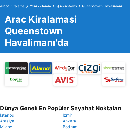
Araba Kiralama
Yeni Zelanda
Queenstown
Queenstown Havalimanı
Arac Kiralamasi
Queenstown
Havalimanı'da
Dünya Geneli En Popüler Seyahat Noktaları
Istanbul
Izmir
Antalya
Ankara
Milano
Bodrum