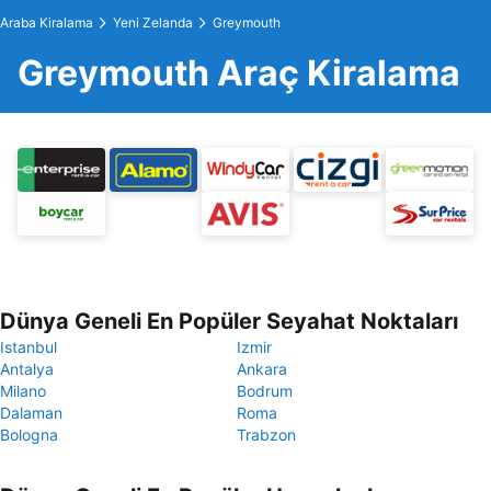
Araba Kiralama
Yeni Zelanda
Greymouth
Greymouth Araç Kiralama
Dünya Geneli En Popüler Seyahat Noktaları
Istanbul
Izmir
Antalya
Ankara
Milano
Bodrum
Dalaman
Roma
Bologna
Trabzon