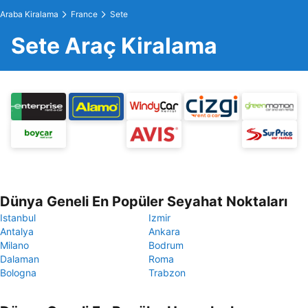
Araba Kiralama
France
Sete
Sete Araç Kiralama
Dünya Geneli En Popüler Seyahat Noktaları
Istanbul
Izmir
Antalya
Ankara
Milano
Bodrum
Dalaman
Roma
Bologna
Trabzon