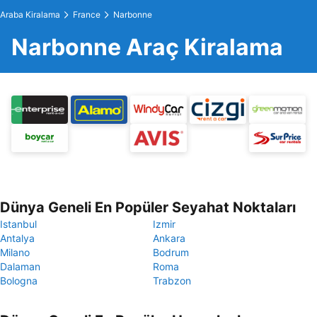
Araba Kiralama
France
Narbonne
Narbonne Araç Kiralama
Dünya Geneli En Popüler Seyahat Noktaları
Istanbul
Izmir
Antalya
Ankara
Milano
Bodrum
Dalaman
Roma
Bologna
Trabzon