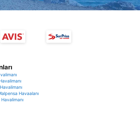
ları
avalimanı
Havalimanı
 Havalimanı
Malpensa Havaalanı
 Havalimanı