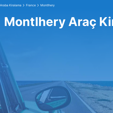
Araba Kiralama
France
Montlhery
Montlhery Araç K