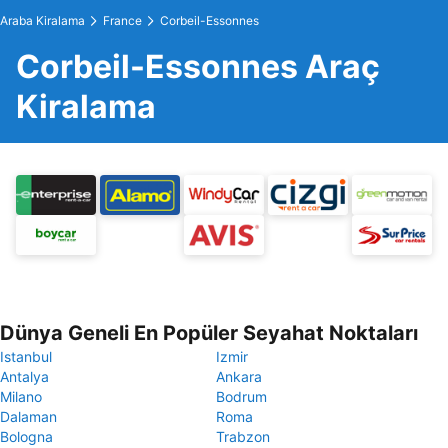
Araba Kiralama
France
Corbeil-Essonnes
Corbeil-Essonnes Araç
Kiralama
Dünya Geneli En Popüler Seyahat Noktaları
Istanbul
Izmir
Antalya
Ankara
Milano
Bodrum
Dalaman
Roma
Bologna
Trabzon