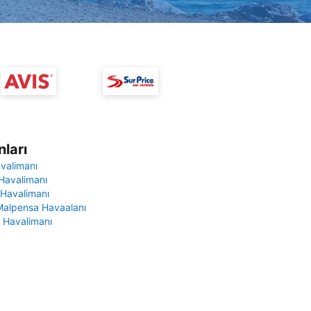
ları
avalimanı
Havalimanı
 Havalimanı
Malpensa Havaalanı
 Havalimanı