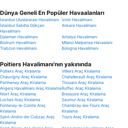
Dünya Geneli En Popüler Havaalanları
İstanbul Uluslararası Havalimanı
İzmir Havalimanı
İstanbul Sabiha Gökçen
Ankara Havalimanı
Havalimanı
Dalaman Havalimanı
Antalya Havalimanı
Bodrum Havalimanı
Milano Malpensa Havaalanı
Trabzon Havalimanı
Bologna Havalimanı
Poitiers Havalimanı'nın yakınında
Poitiers Araç Kiralama
Villiers Araç Kiralama
Chauvigny Araç Kiralama
Chatellerault Araç Kiralama
Parthenay Araç Kiralama
Thouars Araç Kiralama
Angers Havalimanı Araç Kiralama
Ruffec Araç Kiralama
Niort Araç Kiralama
Bressuire Araç Kiralama
Loches Araç Kiralama
Saumur Araç Kiralama
Fontenay-le-Comte Araç
Chambray-les-Tours Araç
Kiralama
Kiralama
Saint-Andre-de-Cubzac Araç
Tours Araç Kiralama
Kiralama