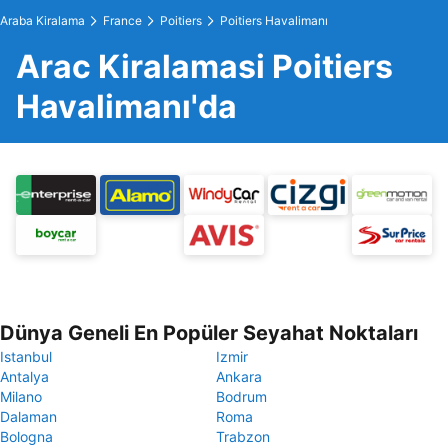
Araba Kiralama
France
Poitiers
Poitiers Havalimanı
Arac Kiralamasi Poitiers
Havalimanı'da
Dünya Geneli En Popüler Seyahat Noktaları
Istanbul
Izmir
Antalya
Ankara
Milano
Bodrum
Dalaman
Roma
Bologna
Trabzon