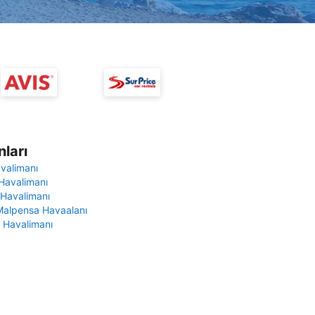
ları
avalimanı
Havalimanı
 Havalimanı
Malpensa Havaalanı
 Havalimanı