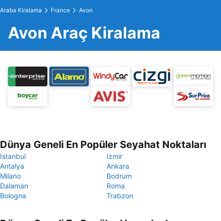
Araba Kiralama
France
Avon
Avon Araç Kiralama
Dünya Geneli En Popüler Seyahat Noktaları
Istanbul
Izmir
Antalya
Ankara
Milano
Bodrum
Dalaman
Roma
Bologna
Trabzon