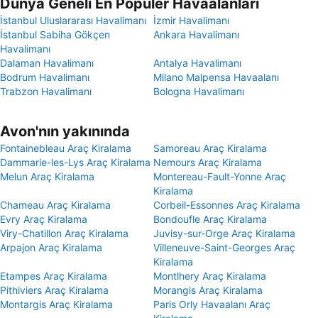
Dünya Geneli En Popüler Havaalanları
İstanbul Uluslararası Havalimanı
İzmir Havalimanı
İstanbul Sabiha Gökçen
Ankara Havalimanı
Havalimanı
Dalaman Havalimanı
Antalya Havalimanı
Bodrum Havalimanı
Milano Malpensa Havaalanı
Trabzon Havalimanı
Bologna Havalimanı
Avon'nın yakınında
Fontainebleau Araç Kiralama
Samoreau Araç Kiralama
Dammarie-les-Lys Araç Kiralama
Nemours Araç Kiralama
Melun Araç Kiralama
Montereau-Fault-Yonne Araç
Kiralama
Chameau Araç Kiralama
Corbeil-Essonnes Araç Kiralama
Evry Araç Kiralama
Bondoufle Araç Kiralama
Viry-Chatillon Araç Kiralama
Juvisy-sur-Orge Araç Kiralama
Arpajon Araç Kiralama
Villeneuve-Saint-Georges Araç
Kiralama
Etampes Araç Kiralama
Montlhery Araç Kiralama
Pithiviers Araç Kiralama
Morangis Araç Kiralama
Montargis Araç Kiralama
Paris Orly Havaalanı Araç