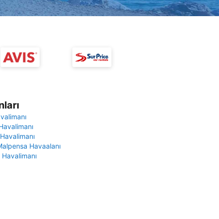
ları
avalimanı
Havalimanı
 Havalimanı
Malpensa Havaalanı
 Havalimanı