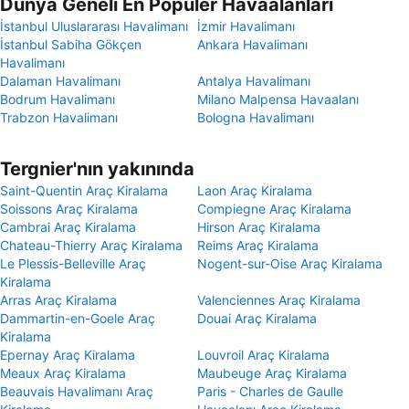
Dünya Geneli En Popüler Havaalanları
İstanbul Uluslararası Havalimanı
İzmir Havalimanı
İstanbul Sabiha Gökçen
Ankara Havalimanı
Havalimanı
Dalaman Havalimanı
Antalya Havalimanı
Bodrum Havalimanı
Milano Malpensa Havaalanı
Trabzon Havalimanı
Bologna Havalimanı
Tergnier'nın yakınında
Saint-Quentin Araç Kiralama
Laon Araç Kiralama
Soissons Araç Kiralama
Compiegne Araç Kiralama
Cambrai Araç Kiralama
Hirson Araç Kiralama
Chateau-Thierry Araç Kiralama
Reims Araç Kiralama
Le Plessis-Belleville Araç
Nogent-sur-Oise Araç Kiralama
Kiralama
Arras Araç Kiralama
Valenciennes Araç Kiralama
Dammartin-en-Goele Araç
Douai Araç Kiralama
Kiralama
Epernay Araç Kiralama
Louvroil Araç Kiralama
Meaux Araç Kiralama
Maubeuge Araç Kiralama
Beauvais Havalimanı Araç
Paris - Charles de Gaulle