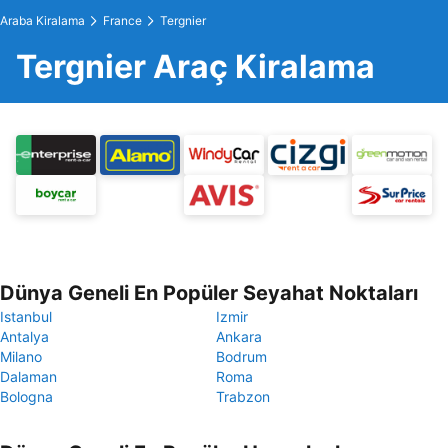
Araba Kiralama
France
Tergnier
Tergnier Araç Kiralama
Dünya Geneli En Popüler Seyahat Noktaları
Istanbul
Izmir
Antalya
Ankara
Milano
Bodrum
Dalaman
Roma
Bologna
Trabzon