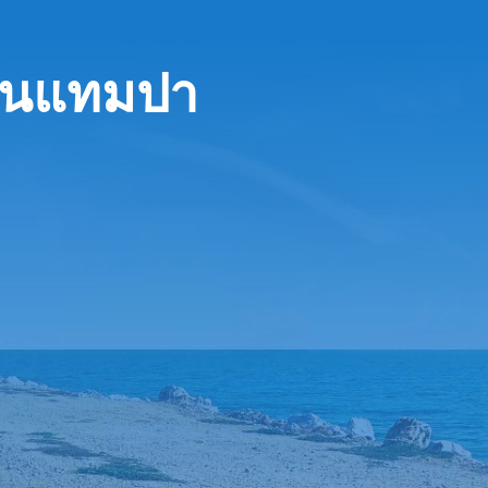
บินแทมปา