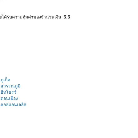
eได้รับความคุ้มค่าของจำนวนเงิน
5.5
ูเก็ต
สุวรรณภูมิ
ฮีทโธรว์
ดอนเมือง
นลอสแอนเจลิส