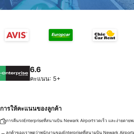
6.6
คะแนน
:
5+
การให้คะแนนของลูกค้า
การคืนรถEnterpriseที่สนามบิน Newark Airportรวดเร็ว และง่ายดาย
ลูกค้าของเราพูดว่าพนักงานของEnterpriseที่สนามบิน Newark Airportค