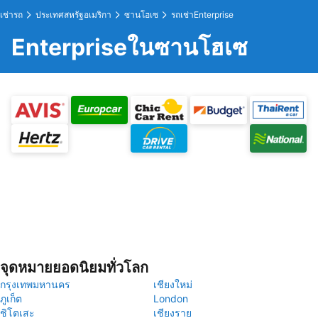
เช่ารถ
ประเทศสหรัฐอเมริกา
ซานโฮเซ
รถเช่าEnterprise
Enterpriseในซานโฮเซ
จุดหมายยอดนิยมทั่วโลก
กรุงเทพมหานคร
เชียงใหม่
ภูเก็ต
London
ชิโตเสะ
เชียงราย