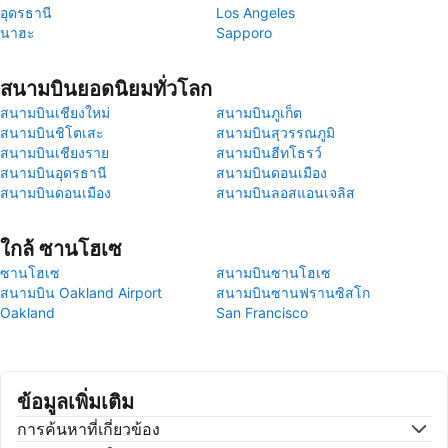
อุดรธานี
Los Angeles
นาฮะ
Sapporo
สนามบินยอดนิยมทั่วโลก
สนามบินเชียงใหม่
สนามบินภูเก็ต
สนามบินชิโตเสะ
สนามบินสุวรรณภูมิ
สนามบินเชียงราย
สนามบินฮีทโธรว์
สนามบินอุดรธานี
สนามบินดอนเมือง
สนามบินดอนเมือง
สนามบินลอสแอนเจลิส
ใกล้ ซานโฮเซ
ซานโฮเซ
สนามบินซานโฮเซ
สนามบิน Oakland Airport
สนามบินซานฟรานซิสโก
Oakland
San Francisco
ข้อมูลเพิ่มเติม
การค้นหาที่เกี่ยวข้อง