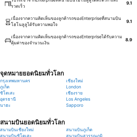
9.1
รวดเร็ว
เนื่องจากความคิดเห็นของลูกค้ารถของEnterpriseที่สนามบิน
9.1
โฮโนลูลูได้รับความพอใจ
เนื่องจากความคิดเห็นของลูกค้ารถของEnterpriseได้รับความ
8.9
คุ้มค่าของจำนวนเงิน
จุดหมายยอดนิยมทั่วโลก
กรุงเทพมหานคร
เชียงใหม่
ภูเก็ต
London
ชิโตเสะ
เชียงราย
อุดรธานี
Los Angeles
นาฮะ
Sapporo
สนามบินยอดนิยมทั่วโลก
สนามบินเชียงใหม่
สนามบินภูเก็ต
สนามบินชิโตเสะ
สนามบินสุวรรณภูมิ