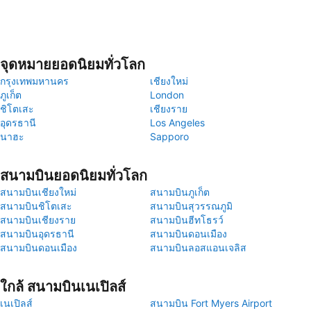
จุดหมายยอดนิยมทั่วโลก
กรุงเทพมหานคร
เชียงใหม่
ภูเก็ต
London
ชิโตเสะ
เชียงราย
อุดรธานี
Los Angeles
นาฮะ
Sapporo
สนามบินยอดนิยมทั่วโลก
สนามบินเชียงใหม่
สนามบินภูเก็ต
สนามบินชิโตเสะ
สนามบินสุวรรณภูมิ
สนามบินเชียงราย
สนามบินฮีทโธรว์
สนามบินอุดรธานี
สนามบินดอนเมือง
สนามบินดอนเมือง
สนามบินลอสแอนเจลิส
ใกล้ สนามบินเนเปิลส์
เนเปิลส์
สนามบิน Fort Myers Airport