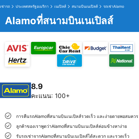
เช่ารถ
ประเทศสหรัฐอเมริกา
เนเปิลส์
สนามบินเนเปิลส์
รถเช่าAlamo
Alamoที่สนามบินเนเปิลส์
8.9
คะแนน
:
100+
การคืนรถAlamoที่สนามบินเนเปิลส์รวดเร็ว และง่ายดายพอสมควร
ลูกค้าของเราพูดว่าAlamoที่สนามบินเนเปิลส์ค่อนข้างหาง่าย
รับรถเช่าจากAlamoที่สนามบินเนเปิลส์ได้สะดวก และรวดเร็ว