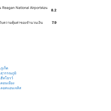
น Reagan National Airportค่อน
8.2
รับความคุ้มค่าของจำนวนเงิน
7.9
ูเก็ต
สุวรรณภูมิ
ฮีทโธรว์
ดอนเมือง
นลอสแอนเจลิส