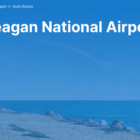
port
รถเช่าAlamo
eagan National Airp