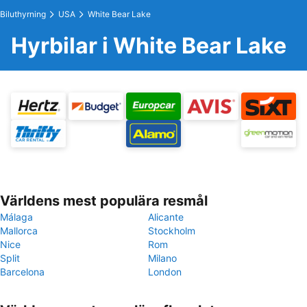
Biluthyrning
USA
White Bear Lake
Hyrbilar i White Bear Lake
Världens mest populära resmål
Málaga
Alicante
Mallorca
Stockholm
Nice
Rom
Split
Milano
Barcelona
London