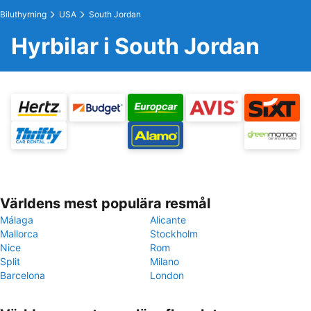
Biluthyrning
USA
South Jordan
Hyrbilar i South Jordan
Världens mest populära resmål
Málaga
Alicante
Mallorca
Stockholm
Nice
Rom
Split
Milano
Barcelona
London