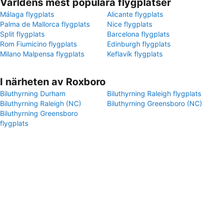
Världens mest populära flygplatser
Málaga flygplats
Alicante flygplats
Palma de Mallorca flygplats
Nice flygplats
Split flygplats
Barcelona flygplats
Rom Fiumicino flygplats
Edinburgh flygplats
Milano Malpensa flygplats
Keflavík flygplats
I närheten av Roxboro
Biluthyrning Durham
Biluthyrning Raleigh flygplats
Biluthyrning Raleigh (NC)
Biluthyrning Greensboro (NC)
Biluthyrning Greensboro
flygplats