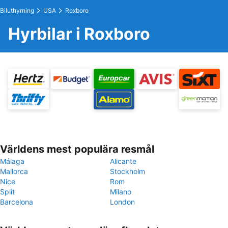
Biluthyrning
USA
Roxboro
Hyrbilar i Roxboro
Världens mest populära resmål
Málaga
Alicante
Mallorca
Stockholm
Nice
Rom
Split
Milano
Barcelona
London