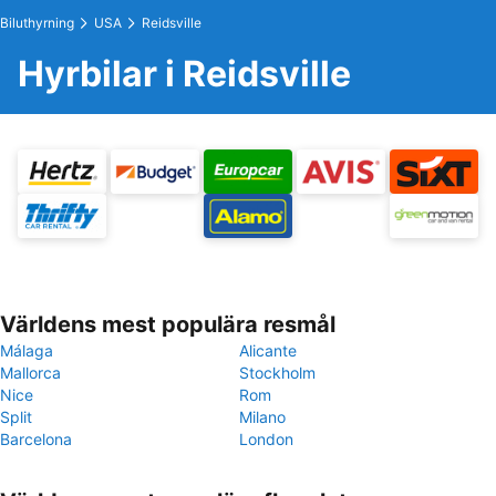
Biluthyrning
USA
Reidsville
Hyrbilar i Reidsville
Världens mest populära resmål
Málaga
Alicante
Mallorca
Stockholm
Nice
Rom
Split
Milano
Barcelona
London