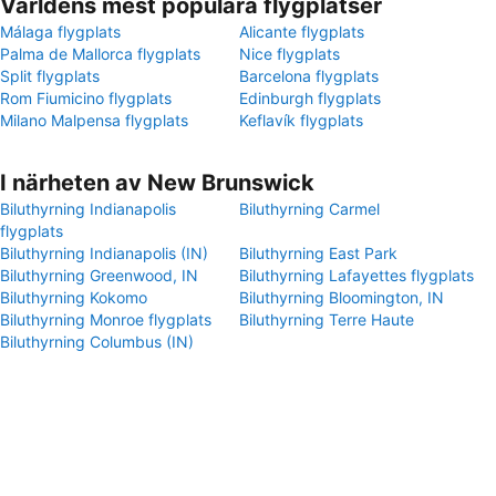
Världens mest populära flygplatser
Málaga flygplats
Alicante flygplats
Palma de Mallorca flygplats
Nice flygplats
Split flygplats
Barcelona flygplats
Rom Fiumicino flygplats
Edinburgh flygplats
Milano Malpensa flygplats
Keflavík flygplats
I närheten av New Brunswick
Biluthyrning Indianapolis
Biluthyrning Carmel
flygplats
Biluthyrning Indianapolis (IN)
Biluthyrning East Park
Biluthyrning Greenwood, IN
Biluthyrning Lafayettes flygplats
Biluthyrning Kokomo
Biluthyrning Bloomington, IN
Biluthyrning Monroe flygplats
Biluthyrning Terre Haute
Biluthyrning Columbus (IN)