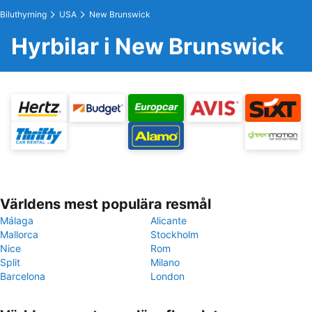
Biluthyrning
USA
New Brunswick
Hyrbilar i New Brunswick
Världens mest populära resmål
Málaga
Alicante
Mallorca
Stockholm
Nice
Rom
Split
Milano
Barcelona
London