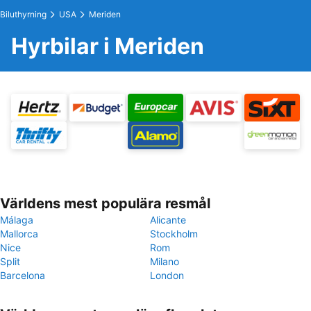
Biluthyrning
USA
Meriden
Hyrbilar i Meriden
Världens mest populära resmål
Málaga
Alicante
Mallorca
Stockholm
Nice
Rom
Split
Milano
Barcelona
London