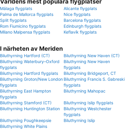
Världens mest populära flygplatser
Málaga flygplats
Alicante flygplats
Palma de Mallorca flygplats
Nice flygplats
Split flygplats
Barcelona flygplats
Rom Fiumicino flygplats
Edinburgh flygplats
Milano Malpensa flygplats
Keflavík flygplats
I närheten av Meriden
Biluthyrning Hartford (CT)
Biluthyrning New Haven (CT)
Biluthyrning Waterbury–Oxford
Biluthyrning New Haven
flygplats
flygplats
Biluthyrning Hartford flygplats
Biluthyrning Bridgeport, CT
Biluthyrning Groton/New London
Biluthyrning Francis S. Gabreski
flygplats
flygplats
Biluthyrning East Hampton
Biluthyrning Mahopac
flygplats
Biluthyrning Stamford (CT)
Biluthyrning Islip flygplats
Biluthyrning Huntington Station
Biluthyrning Westchester
flygplats
Biluthyrning Poughkeepsie
Biluthyrning Islip
Biluthyrning White Plains