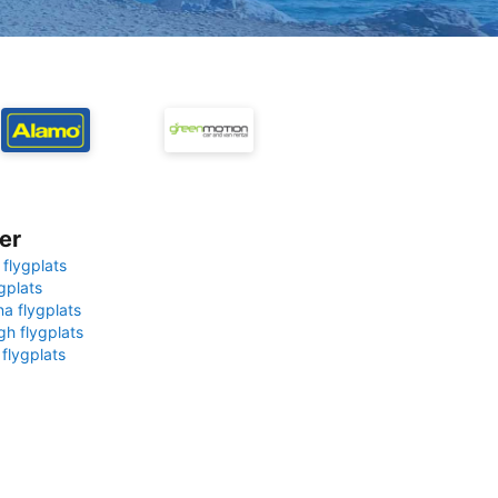
er
 flygplats
gplats
na flygplats
gh flygplats
 flygplats